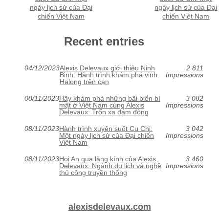
ngày lịch sử của Đại
ngày lịch sử của Đại
chiến Việt Nam
chiến Việt Nam
Recent entries
04/12/2023
Alexis Delevaux giới thiệu Ninh
2 811
Binh: Hành trình khám phá vịnh
Impressions
Halong trên cạn
08/11/2023
Hãy khám phá những bãi biển bí
3 082
mật ở Việt Nam cùng Alexis
Impressions
Delevaux: Trốn xa đám đông
08/11/2023
Hành trình xuyên suốt Cu Chi:
3 042
Một ngày lịch sử của Đại chiến
Impressions
Việt Nam
08/11/2023
Hoi An qua lăng kính của Alexis
3 460
Delevaux: Ngành du lịch và nghề
Impressions
thủ công truyền thống
alexisdelevaux.com